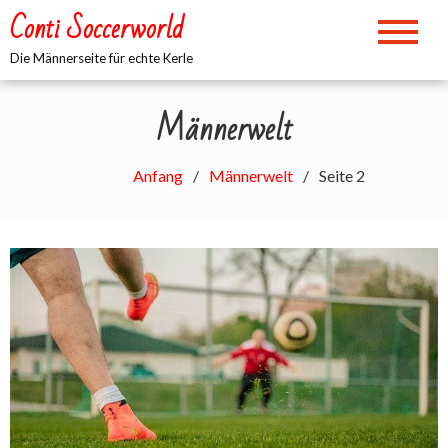
Zum
Conti Soccerworld
Inhalt
springen
Die Männerseite für echte Kerle
Männerwelt
Anfang
Männerwelt
Seite 2