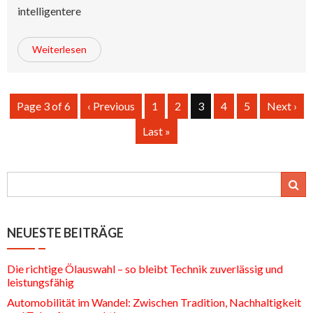
intelligentere
Weiterlesen
Page 3 of 6
‹ Previous
1
2
3
4
5
Next ›
Last »
NEUESTE BEITRÄGE
Die richtige Ölauswahl – so bleibt Technik zuverlässig und
leistungsfähig
Automobilität im Wandel: Zwischen Tradition, Nachhaltigkeit